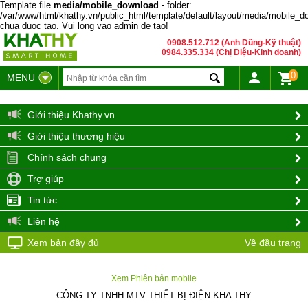
Template file
media/mobile_download
- folder:
/var/www/html/khathy.vn/public_html/template/default/layout/media/mobile_d
chua duoc tao. Vui long vao admin de tao!
0908.512.712 (Anh Dũng-Kỹ thuật)
0984.335.334 (Chị Diệu-Kinh doanh)
0
MENU
Giới thiệu Khathy.vn
Giới thiệu thương hiệu
Chính sách chung
Trợ giúp
Tin tức
Liên hệ
Xem bản đầy đủ
Về đầu trang
Xem Phiên bản mobile
CÔNG TY TNHH MTV THIẾT BỊ ĐIỆN KHA THY