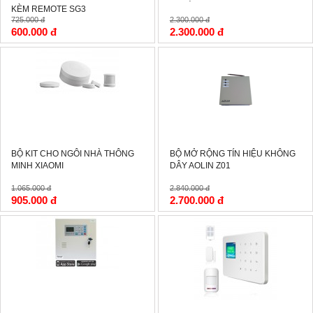
KÈM REMOTE SG3
725.000 đ
2.300.000 đ
600.000 đ
2.300.000 đ
-15%
-5%
BỘ KIT CHO NGÔI NHÀ THÔNG
BỘ MỞ RỘNG TÍN HIỆU KHÔNG
MINH XIAOMI
DÂY AOLIN Z01
1.065.000 đ
2.840.000 đ
905.000 đ
2.700.000 đ
-6%
-5%