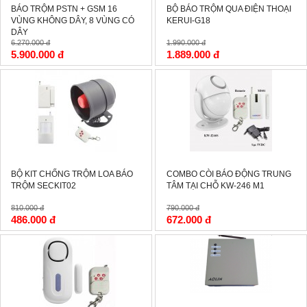
BÁO TRỘM PSTN + GSM 16
BỘ BÁO TRỘM QUA ĐIỆN THOẠI
VÙNG KHÔNG DÂY, 8 VÙNG CÓ
KERUI-G18
DÂY
6.270.000 đ
1.990.000 đ
5.900.000 đ
1.889.000 đ
-40%
-15%
BỘ KIT CHỐNG TRỘM LOA BÁO
COMBO CÒI BÁO ĐỘNG TRUNG
TRỘM SECKIT02
TÂM TẠI CHỖ KW-246 M1
810.000 đ
790.000 đ
486.000 đ
672.000 đ
-15%
-15%