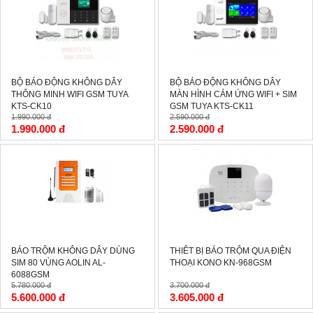
BỘ BÁO ĐỘNG KHÔNG DÂY
BỘ BÁO ĐỘNG KHÔNG DÂY
THÔNG MINH WIFI GSM TUYA
MÀN HÌNH CẢM ỨNG WIFI + SIM
KTS-CK10
GSM TUYA KTS-CK11
1.990.000 đ
2.590.000 đ
1.990.000 đ
2.590.000 đ
-3%
-3%
BÁO TRỘM KHÔNG DÂY DÙNG
THIÊT BỊ BÁO TRỘM QUA ĐIỆN
SIM 80 VÙNG AOLIN AL-
THOẠI KONO KN-968GSM
6088GSM
5.780.000 đ
3.700.000 đ
5.600.000 đ
3.605.000 đ