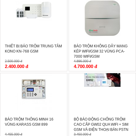
-4%
-4%
THIẾT BỊ BÁO TRỘM TRUNG TÂM
BÁO TRỘM KHÔNG DÂY MẠNG
KONO KN-768 GSM
KÉP WIFI/GSM 32 VÙNG PCA-
7000 WIFI/GSM
2.500.000 đ
4.896.000 đ
2.400.000 đ
4.700.000 đ
-10%
-40%
BÁO TRỘM THÔNG MINH 16
BỘ BÁO ĐỘNG CHỐNG TRỘM
VÙNG KARASS GSM 899
CAO CẤP GW02 QUA WIFI + SIM
GSM VÀ ĐIỆN THOẠI BÀN PSTN
4.455.000 đ
3.450.000 đ