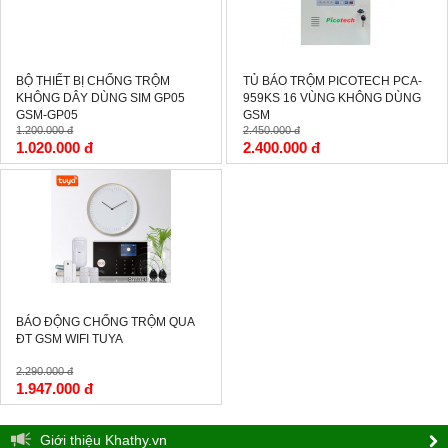
BỘ THIẾT BỊ CHỐNG TRỘM
TỦ BÁO TRỘM PICOTECH PCA-
KHÔNG DÂY DÙNG SIM GP05
959KS 16 VÙNG KHÔNG DÙNG
GSM-GP05
GSM
1.200.000 đ
2.450.000 đ
1.020.000 đ
2.400.000 đ
-15%
BÁO ĐỘNG CHỐNG TRỘM QUA
ĐT GSM WIFI TUYA
2.290.000 đ
1.947.000 đ
Giới thiệu Khathy.vn