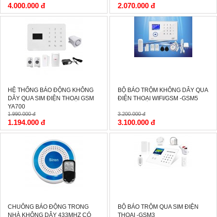
4.000.000 đ
2.070.000 đ
-40%
-3%
HỆ THỐNG BÁO ĐỘNG KHÔNG
BỘ BÁO TRỘM KHÔNG DÂY QUA
DÂY QUA SIM ĐIỆN THOẠI GSM
ĐIỆN THOẠI WIFI/GSM -GSM5
YA700
1.990.000 đ
3.200.000 đ
1.194.000 đ
3.100.000 đ
-17%
-0%
CHUÔNG BÁO ĐỘNG TRONG
BỘ BÁO TRỘM QUA SIM ĐIỆN
NHÀ KHÔNG DÂY 433MHZ CÓ
THOẠI -GSM3