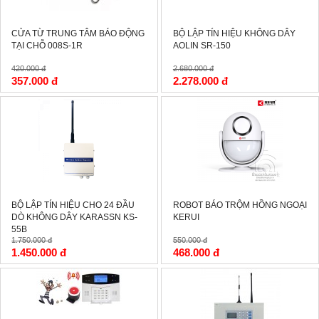
CỬA TỪ TRUNG TÂM BÁO ĐỘNG
BỘ LẬP TÍN HIỆU KHÔNG DÂY
TẠI CHỖ 008S-1R
AOLIN SR-150
420.000 đ
2.680.000 đ
357.000 đ
2.278.000 đ
-17%
-15%
BỘ LẬP TÍN HIỆU CHO 24 ĐẦU
ROBOT BÁO TRỘM HỒNG NGOẠI
DÒ KHÔNG DÂY KARASSN KS-
KERUI
55B
1.750.000 đ
550.000 đ
1.450.000 đ
468.000 đ
-15%
-2%