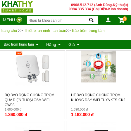
0908.512.712 (Anh Dũng-Kỹ thuật)
0984.335.334 (Chị Diệu-Kinh doanh)
0
MENU
Trang chủ
>>
Thiết bị an ninh - an toàn
>>
Báo trộm trung tâm
Hãng
Giá
Báo trộm trung tâm
-15%
-15%
BỘ BÁO ĐỘNG CHỐNG TRỘM
HT BÁO ĐỘNG CHỐNG TRỘM
QUA ĐIỆN THOẠI GSM WIFI
KHÔNG DÂY WIFI TUYA KTS-CK2
GW03
1.600.000 đ
1.390.000 đ
1.360.000 đ
1.182.000 đ
-0%
-0%