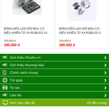
BÓNG ĐÈN LED ĐỔI MÀU CÓ
BÓNG ĐÈN LED ĐỔI MÀU CÓ
ĐIỀU KHIỂN TỪ XA RGBLED-10
ĐIỀU KHIỂN TỪ XA RGBLED-3
430.000 đ
220.000 đ
340.000 đ
200.000 đ
Giới thiệu Khathy.vn
Giới thiệu thương hiệu
Chính sách chung
Trợ giúp
Tin tức
Liên hệ
Xem bản đầy đủ
Về đầu trang