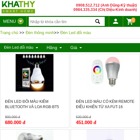
0908.512.712 (Anh Dũng-Kỹ thuật)
0984.335.334 (Chị Diệu-Kinh doanh)
0
MENU
Trang chủ
>>
Đèn thông minh
>>
Đèn Led đổi màu
Hãng
Giá
Đèn Led đổi màu
-15%
-15%
ĐÈN LED ĐỔI MÀU KIÊM
ĐÈN LED MÀU CÓ KÈM REMOTE
BLUETOOTH VÀ LOA RGB-BT5
ĐIỀU KHIỂN TỪ XA FUT-16
800.000 đ
530.000 đ
680.000 đ
451.000 đ
-21%
-9%