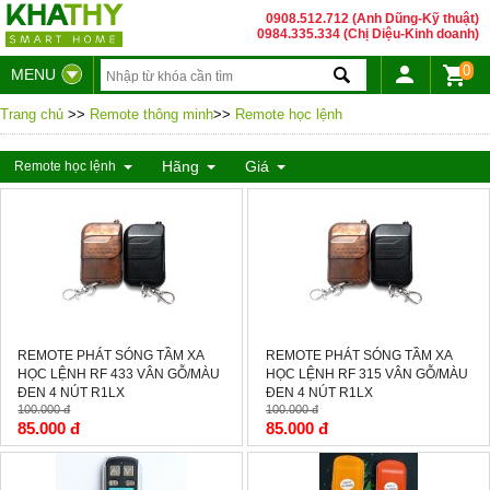
0908.512.712 (Anh Dũng-Kỹ thuật)
0984.335.334 (Chị Diệu-Kinh doanh)
0
MENU
Trang chủ
>>
Remote thông minh
>>
Remote học lệnh
Hãng
Giá
Remote học lệnh
-15%
-15%
REMOTE PHÁT SÓNG TẦM XA
REMOTE PHÁT SÓNG TẦM XA
HỌC LỆNH RF 433 VÂN GỖ/MÀU
HỌC LỆNH RF 315 VÂN GỖ/MÀU
ĐEN 4 NÚT R1LX
ĐEN 4 NÚT R1LX
100.000 đ
100.000 đ
85.000 đ
85.000 đ
-43%
-15%