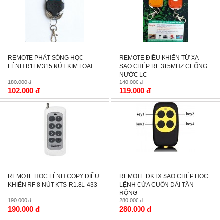
REMOTE PHÁT SÓNG HỌC
REMOTE ĐIỀU KHIỂN TỪ XA
LỆNH R1LM315 NÚT KIM LOẠI
SAO CHÉP RF 315MHZ CHỐNG
NƯỚC LC
180.000 đ
140.000 đ
102.000 đ
119.000 đ
-0%
-0%
REMOTE HỌC LỆNH COPY ĐIỀU
REMOTE ĐKTX SAO CHÉP HỌC
KHIỂN RF 8 NÚT KTS-R1.8L-433
LỆNH CỬA CUỐN DẢI TẦN
RỘNG
190.000 đ
280.000 đ
190.000 đ
280.000 đ