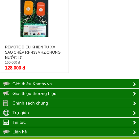
-15%
REMOTE ĐIỀU KHIỂN TỪ XA
SAO CHÉP RF 433MHZ CHỐNG
NƯỚC LC
150.000 đ
128.000 đ
Giới thiệu Khathy.vn
Giới thiệu thương hiệu
Chính sách chung
Trợ giúp
Tin tức
Liên hệ