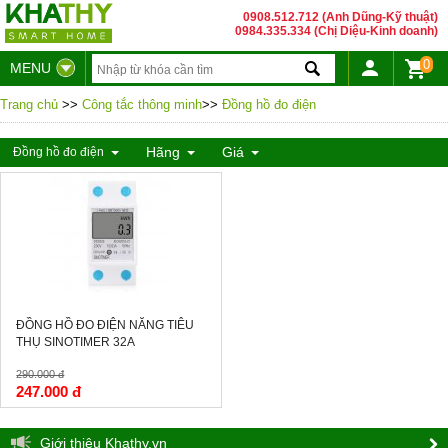
0908.512.712 (Anh Dũng-Kỹ thuật)
0984.335.334 (Chị Diệu-Kinh doanh)
0
MENU
Trang chủ
>>
Công tắc thông minh
>>
Đồng hồ đo điện
Hãng
Giá
Đồng hồ đo điện
-15%
ĐỒNG HỒ ĐO ĐIỆN NĂNG TIÊU
THỤ SINOTIMER 32A
290.000 đ
247.000 đ
Giới thiệu Khathy.vn