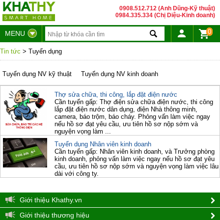
0908.512.712 (Anh Dũng-Kỹ thuật)
0984.335.334 (Chị Diệu-Kinh doanh)
0
MENU
Tin tức
> Tuyển dụng
Tuyển dụng NV kỹ thuật
Tuyển dụng NV kinh doanh
Thợ sửa chữa, thi công, lắp đặt điện nước
Cần tuyển gấp: Thợ điện sửa chữa điện nước, thi công
lắp đặt điện nước dân dụng, điện Nhà thông minh,
camera, báo trộm, báo cháy. Phỏng vấn làm việc ngay
nếu hồ sơ đạt yêu cầu, ưu tiên hồ sơ nộp sớm và
nguyện vọng làm ...
Tuyển dụng Nhân viên kinh doanh
Cần tuyển gấp: Nhân viên kinh doanh, và Trưởng phòng
kinh doanh, phỏng vấn làm việc ngay nếu hồ sơ đạt yêu
cầu, ưu tiên hồ sơ nộp sớm và nguyện vọng làm việc lâu
dài với công ty.
Giới thiệu Khathy.vn
Giới thiệu thương hiệu