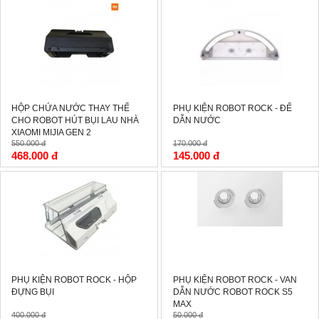
-15%
-15%
HỘP CHỨA NƯỚC THAY THẾ
PHỤ KIỆN ROBOT ROCK - ĐẾ
CHO ROBOT HÚT BỤI LAU NHÀ
DẪN NƯỚC
XIAOMI MIJIA GEN 2
550.000 đ
170.000 đ
468.000 đ
145.000 đ
-15%
-14%
PHỤ KIỆN ROBOT ROCK - HỘP
PHỤ KIỆN ROBOT ROCK - VAN
ĐỰNG BỤI
DẪN NƯỚC ROBOT ROCK S5
MAX
400.000 đ
50.000 đ