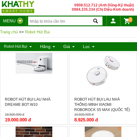
0908.512.712 (Anh Dũng-Kỹ thuật)
0984.335.334 (Chị Diệu-Kinh doanh)
0
MENU
Trang chủ
>>
Robot Hút Bụi
Hãng
Giá
Lọc
Robot Hút Bụi
-3%
-15%
ROBOT HÚT BỤI LAU NHÀ
ROBOT HÚT BỤI LAU NHÀ
DREAME BOT W10
THÔNG MINH XIAOMI
ROBOROCK S5 MAX (QUỐC TẾ)
19.500.000 đ
10.500.000 đ
19.000.000 đ
8.925.000 đ
-15%
-15%