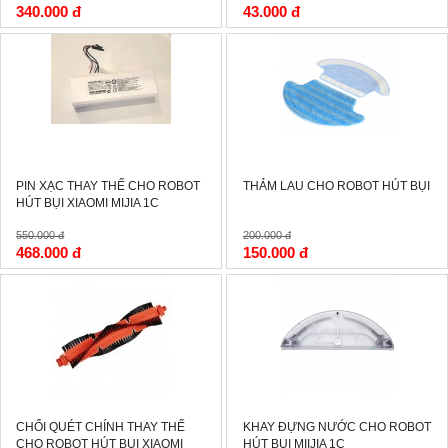
340.000 đ
43.000 đ
-15%
-25%
PIN XẠC THAY THẾ CHO ROBOT
THẢM LAU CHO ROBOT HÚT BỤI
HÚT BỤI XIAOMI MIJIA 1C
550.000 đ
200.000 đ
468.000 đ
150.000 đ
-15%
-15%
CHỔI QUÉT CHÍNH THAY THẾ
KHAY ĐỰNG NƯỚC CHO ROBOT
CHO ROBOT HÚT BỤI XIAOMI
HÚT BỤI MIIJIA 1C