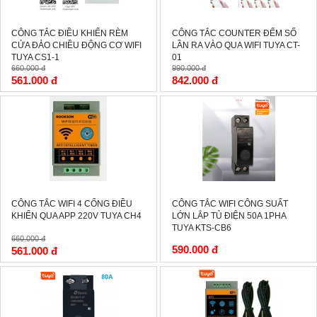
CÔNG TẮC ĐIỀU KHIỂN RÈM
CÔNG TẮC COUNTER ĐẾM SỐ
CỬA ĐẢO CHIỀU ĐỘNG CƠ WIFI
LẦN RA VÀO QUA WIFI TUYA CT-
TUYA CS1-1
01
660.000 đ
990.000 đ
561.000 đ
842.000 đ
-15%
CÔNG TẮC WIFI 4 CỔNG ĐIỀU
CÔNG TẮC WIFI CÔNG SUẤT
KHIỂN QUA APP 220V TUYA CH4
LỚN LẮP TỦ ĐIỆN 50A 1PHA
TUYA KTS-CB6
660.000 đ
590.000 đ
561.000 đ
-15%