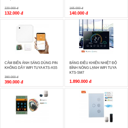
220.000 đ
165.000 đ
132.000 đ
140.000 đ
-0%
CẢM BIẾN ÁNH SÁNG DÙNG PIN
BẢNG ĐIỀU KHIỂN NHIỆT ĐỘ
KHÔNG DÂY WIFI TUYA KTS-AS5
BÌNH NÓNG LẠNH WIFI TUYA
KTS-SM7
390.000 đ
1.890.000 đ
390.000 đ
-15%
-15%