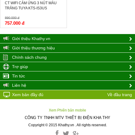
CT WIFI CẢM ỨNG 3 NÚT MÀU
TRẮNG TUYA KTS-IS3US
890.000 đ
757.000 đ
Giới thiệu Khathy.vn
Giới thiệu thương hiệu
Chính sách chung
Trợ giúp
Tin tức
Liên hệ
Xem bản đầy đủ
Về đầu trang
Xem Phiên bản mobile
CÔNG TY TNHH MTV THIẾT BỊ ĐIỆN KHA THY
Copyright © 2015 Khathy.vn . All rights reserved.