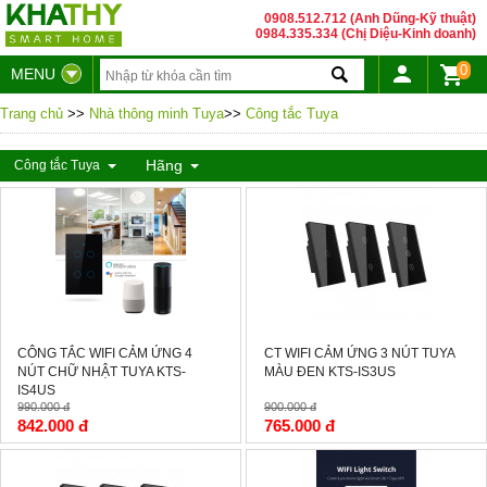
0908.512.712 (Anh Dũng-Kỹ thuật)
0984.335.334 (Chị Diệu-Kinh doanh)
0
MENU
Trang chủ
>>
Nhà thông minh Tuya
>>
Công tắc Tuya
Hãng
Công tắc Tuya
-15%
-15%
CÔNG TẮC WIFI CẢM ỨNG 4
CT WIFI CẢM ỨNG 3 NÚT TUYA
NÚT CHỮ NHẬT TUYA KTS-
MÀU ĐEN KTS-IS3US
IS4US
990.000 đ
900.000 đ
842.000 đ
765.000 đ
-0%
-15%