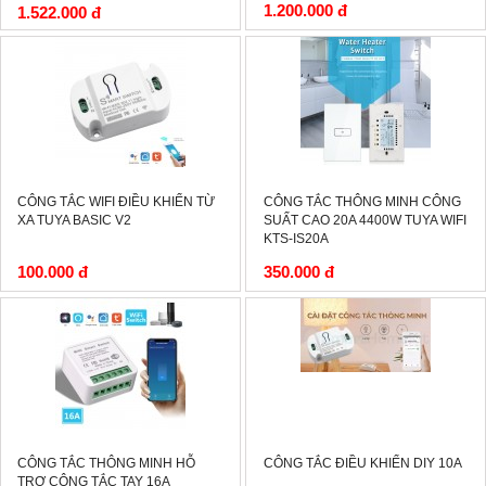
1.200.000 đ
1.522.000 đ
CÔNG TẮC WIFI ĐIỀU KHIỂN TỪ
CÔNG TẮC THÔNG MINH CÔNG
XA TUYA BASIC V2
SUẤT CAO 20A 4400W TUYA WIFI
KTS-IS20A
100.000 đ
350.000 đ
-40%
-15%
CÔNG TẮC THÔNG MINH HỖ
CÔNG TẮC ĐIỀU KHIỂN DIY 10A
TRỢ CÔNG TẮC TAY 16A