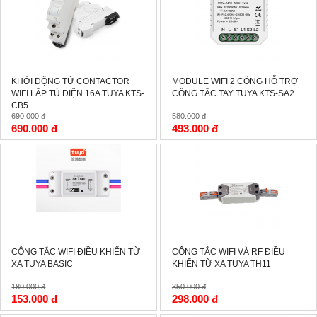
KHỞI ĐỘNG TỪ CONTACTOR
MODULE WIFI 2 CỔNG HỖ TRỢ
WIFI LẮP TỦ ĐIỆN 16A TUYA KTS-
CÔNG TẮC TAY TUYA KTS-SA2
CB5
690.000 đ
580.000 đ
690.000 đ
493.000 đ
-15%
-15%
CÔNG TẮC WIFI ĐIỀU KHIỂN TỪ
CÔNG TẮC WIFI VÀ RF ĐIỀU
XA TUYA BASIC
KHIỂN TỪ XA TUYA TH11
180.000 đ
350.000 đ
153.000 đ
298.000 đ