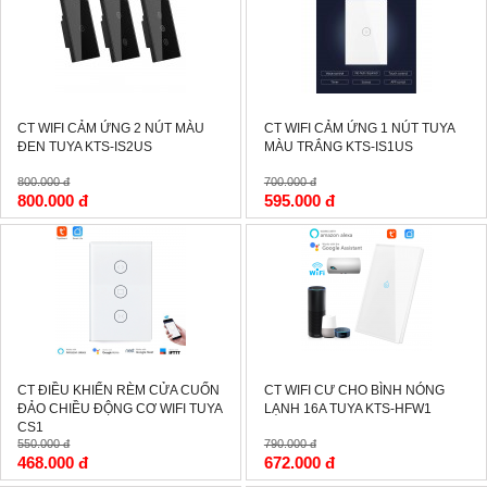
CT WIFI CẢM ỨNG 2 NÚT MÀU
CT WIFI CẢM ỨNG 1 NÚT TUYA
ĐEN TUYA KTS-IS2US
MÀU TRẮNG KTS-IS1US
800.000 đ
700.000 đ
800.000 đ
595.000 đ
-15%
-15%
CT ĐIỀU KHIỂN RÈM CỬA CUỐN
CT WIFI CƯ CHO BÌNH NÓNG
ĐẢO CHIỀU ĐỘNG CƠ WIFI TUYA
LẠNH 16A TUYA KTS-HFW1
CS1
550.000 đ
790.000 đ
468.000 đ
672.000 đ