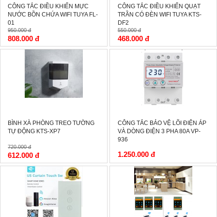
CÔNG TẮC ĐIỀU KHIỂN MỰC
CÔNG TẮC ĐIỀU KHIỂN QUẠT
NƯỚC BỒN CHỨA WIFI TUYA FL-
TRẦN CÓ ĐÈN WIFI TUYA KTS-
01
DF2
950.000 đ
550.000 đ
808.000 đ
468.000 đ
-15%
BÌNH XÀ PHÒNG TREO TƯỜNG
CÔNG TẮC BẢO VỆ LÕI ĐIỆN ÁP
TỰ ĐỘNG KTS-XP7
VÀ DÒNG ĐIỆN 3 PHA 80A VP-
936
720.000 đ
1.250.000 đ
612.000 đ
-15%
-15%