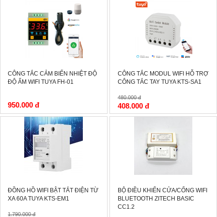
-15%
CÔNG TẮC CẢM BIẾN NHIỆT ĐỘ
CÔNG TẮC MODUL WIFI HỖ TRỢ
ĐỘ ẨM WIFI TUYA FH-01
CÔNG TẮC TAY TUYA KTS-SA1
480.000 đ
950.000 đ
408.000 đ
-15%
ĐỒNG HỒ WIFI BẬT TẮT ĐIỆN TỪ
BỘ ĐIỀU KHIỂN CỬA/CỔNG WIFI
XA 60A TUYA KTS-EM1
BLUETOOTH ZITECH BASIC
CC1.2
1.790.000 đ