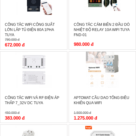
CÔNG TẮC WIFI CÔNG SUẤT
CÔNG TẮC CẢM BIẾN 2 ĐẦU DÒ
LỚN LẮP TỦ ĐIỆN 80A 1PHA
NHIỆT ĐỘ RELAY 10A WIFI TUYA
TUYA
FND-01
790.000 đ
980.000 đ
672.000 đ
-15%
-15%
CÔNG TẮC WIFI VÀ RF ĐIỆN ÁP
APTOMAT CẦU DAO TỔNG ĐIỀU
THẤP 7_32V DC TUYA
KHIỂN QUA WIFI
450.000 đ
1.500.000 đ
383.000 đ
1.275.000 đ
-0%
-15%