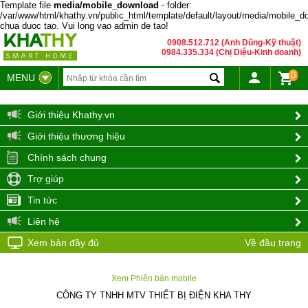
Template file
media/mobile_download
- folder:
/var/www/html/khathy.vn/public_html/template/default/layout/media/mobile_d
chua duoc tao. Vui long vao admin de tao!
0908.512.712 (Anh Dũng-Kỹ thuật)
0984.335.334 (Chị Diệu-Kinh doanh)
0
MENU
Giới thiệu Khathy.vn
Giới thiệu thương hiệu
Chính sách chung
Trợ giúp
Tin tức
Liên hệ
Xem bản đầy đủ
Về đầu trang
Xem Phiên bản mobile
CÔNG TY TNHH MTV THIẾT BỊ ĐIỆN KHA THY