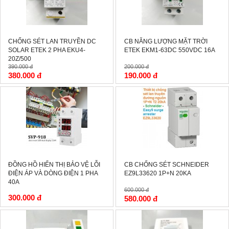
CHỐNG SÉT LAN TRUYỀN DC
CB NĂNG LƯỢNG MẶT TRỜI
SOLAR ETEK 2 PHA EKU4-
ETEK EKM1-63DC 550VDC 16A
20Z/500
390.000 đ
200.000 đ
380.000 đ
190.000 đ
-3%
ĐỒNG HỒ HIỂN THỊ BẢO VỆ LỖI
CB CHỐNG SÉT SCHNEIDER
ĐIỆN ÁP VÀ DÒNG ĐIỆN 1 PHA
EZ9L33620 1P+N 20KA
40A
600.000 đ
300.000 đ
580.000 đ
-15%
-0%