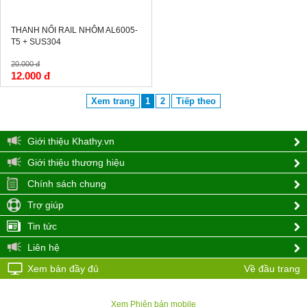
THANH NỐI RAIL NHÔM AL6005-
T5 + SUS304
20.000 đ
12.000 đ
Xem trang
1
2
Tiếp theo
Giới thiệu Khathy.vn
Giới thiệu thương hiệu
Chính sách chung
Trợ giúp
Tin tức
Liên hệ
Xem bản đầy đủ
Về đầu trang
Xem Phiên bản mobile