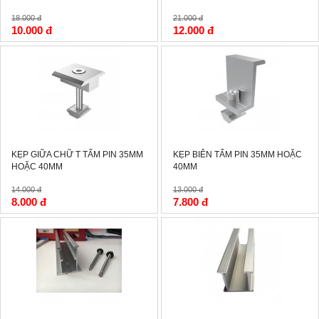
18.000 đ
21.000 đ
10.000 đ
12.000 đ
-43%
-40%
KẸP GIỮA CHỮ T TẤM PIN 35MM
KẸP BIÊN TẤM PIN 35MM HOẶC
HOẶC 40MM
40MM
14.000 đ
13.000 đ
8.000 đ
7.800 đ
-40%
-40%