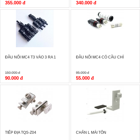
355.000 đ
340.000 đ
-40%
-42%
ĐẦU NỐI MC4 T3 VÀO 3 RA 1
ĐẦU NỐI MC4 CÓ CẦU CHÌ
150.000 đ
95.000 đ
90.000 đ
55.000 đ
-44%
-43%
TIẾP ĐỊA TQS-Z04
CHÂN L MÁI TÔN