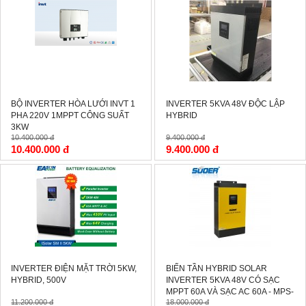
-0%
-0%
BỘ INVERTER HÒA LƯỚI INVT 1
INVERTER 5KVA 48V ĐỘC LẬP
PHA 220V 1MPPT CÔNG SUẤT
HYBRID
3KW
10.400.000 đ
9.400.000 đ
10.400.000 đ
9.400.000 đ
-0%
-0%
INVERTER ĐIỆN MẶT TRỜI 5KW,
BIẾN TẦN HYBRID SOLAR
HYBRID, 500V
INVERTER 5KVA 48V CÓ SẠC
MPPT 60A VÀ SẠC AC 60A - MPS-
11.200.000 đ
18.000.000 đ
5KVA-48