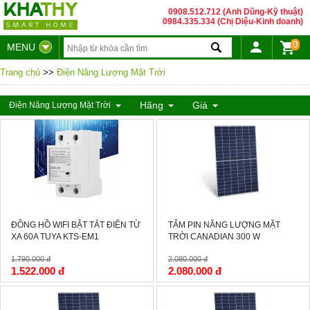
0908.512.712 (Anh Dũng-Kỹ thuật)
0984.335.334 (Chị Diệu-Kinh doanh)
0
MENU
Trang chủ
>>
Điện Năng Lượng Mặt Trời
Hãng
Giá
Điện Năng Lượng Mặt Trời
-15%
-0%
ĐỒNG HỒ WIFI BẬT TẮT ĐIỆN TỪ
TẤM PIN NĂNG LƯỢNG MẶT
XA 60A TUYA KTS-EM1
TRỜI CANADIAN 300 W
1.790.000 đ
2.080.000 đ
1.522.000 đ
2.080.000 đ
-0%
-0%