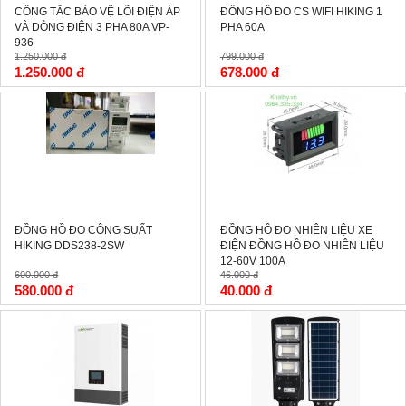
CÔNG TẮC BẢO VỆ LÕI ĐIỆN ÁP
ĐỒNG HỒ ĐO CS WIFI HIKING 1
VÀ DÒNG ĐIỆN 3 PHA 80A VP-
PHA 60A
936
1.250.000 đ
799.000 đ
1.250.000 đ
678.000 đ
-3%
-13%
ĐỒNG HỒ ĐO CÔNG SUẤT
ĐỒNG HỒ ĐO NHIÊN LIỆU XE
HIKING DDS238-2SW
ĐIỆN ĐỒNG HỒ ĐO NHIÊN LIỆU
12-60V 100A
600.000 đ
46.000 đ
580.000 đ
40.000 đ
-39%
-15%