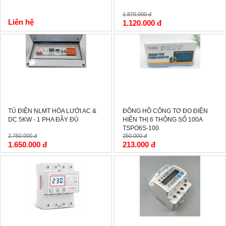
1.870.000 đ
Liên hệ
1.120.000 đ
-40%
-15%
TỦ ĐIỆN NLMT HÒA LƯỚI AC &
ĐỒNG HỒ CÔNG TƠ ĐO ĐIỆN
DC 5KW - 1 PHA ĐẦY ĐỦ
HIỂN THỊ 6 THÔNG SỐ 100A
TSPO6S-100
2.750.000 đ
250.000 đ
1.650.000 đ
213.000 đ
-0%
-15%