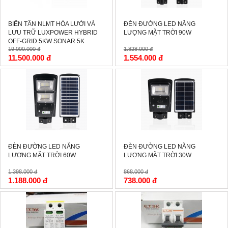
BIẾN TẦN NLMT HÒA LƯỚI VÀ
ĐÈN ĐƯỜNG LED NĂNG
LƯU TRỮ LUXPOWER HYBRID
LƯỢNG MẶT TRỜI 90W
OFF-GRID 5KW SONAR 5K
19.000.000 đ
1.828.000 đ
SNA5K
11.500.000 đ
1.554.000 đ
-15%
-15%
ĐÈN ĐƯỜNG LED NĂNG
ĐÈN ĐƯỜNG LED NĂNG
LƯỢNG MẶT TRỜI 60W
LƯỢNG MẶT TRỜI 30W
1.398.000 đ
868.000 đ
1.188.000 đ
738.000 đ
-3%
-5%